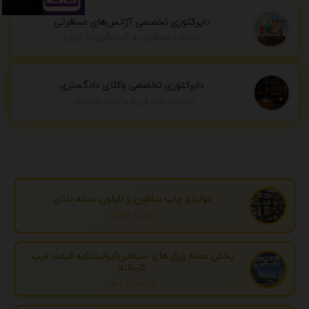
دایرکتوری تخصصی آژانس‌های مسافرتی
خدمات مسافرتی و گردشگری در ایران
دایرکتوری تخصصی وکلای دادگستری
مشاوره حقوقی و وکالت تخصصی
تولیدو چاپ سلفون و نایلون بسته بندی
تهران، تهران
پخش عمده ورق های سیمانی(ایرانیت)به قیمت درب
کارخانه
مازندران، آمل