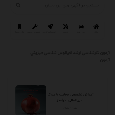
املاک
وسایل نقلیه
خدمات
استخدام و کاریابی
تجهیزات و صنعتی
کالای دیجیتال
سرگرمی و فر
آزمون کارشناسي ارشد اقيانوس شناسي فيزيکي
آزمون
آموزش تخصصی حجامت با مدرک
بین‌المللی | درآمدز...
تهران - تهران