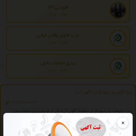
افزودنی EP
تهران، تهران
خرید فالوور واقعی ایرانی
تهران، تهران
تبدیل اطلاعات بانکی
تهران، تهران
درج آگهی و ریپورتاژ در آگهی آریا
http://agahiaria.ir
ثبت تبلیغات و ریپورتاژ در سامانه آگهی آریا یکی از قدیمیترین سامانه های
کشور
×
ویژه
تبلیغات ویژه
درج تبلیغ شما به صورت همزمان در بیش از 150 سایت و موتور جستجوگر ایرانی 2059 - با