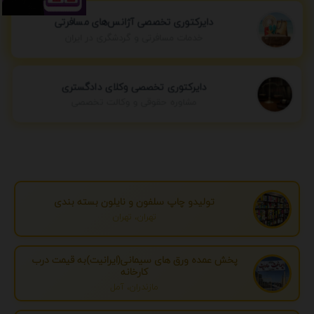
دایرکتوری تخصصی آژانس‌های مسافرتی
خدمات مسافرتی و گردشگری در ایران
دایرکتوری تخصصی وکلای دادگستری
مشاوره حقوقی و وکالت تخصصی
تولیدو چاپ سلفون و نایلون بسته بندی
تهران، تهران
پخش عمده ورق های سیمانی(ایرانیت)به قیمت درب
کارخانه
مازندران، آمل