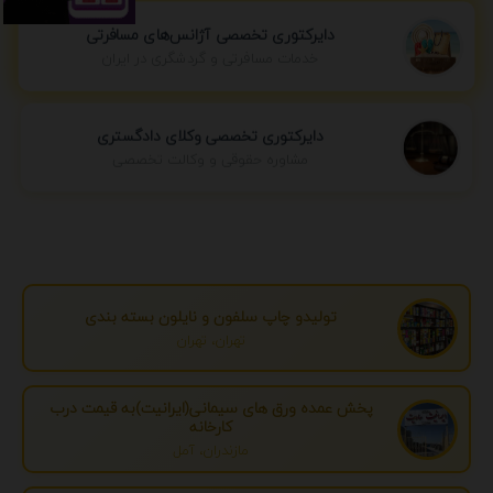
دایرکتوری تخصصی آژانس‌های مسافرتی
خدمات مسافرتی و گردشگری در ایران
دایرکتوری تخصصی وکلای دادگستری
مشاوره حقوقی و وکالت تخصصی
تولیدو چاپ سلفون و نایلون بسته بندی
تهران، تهران
پخش عمده ورق های سیمانی(ایرانیت)به قیمت درب
کارخانه
مازندران، آمل