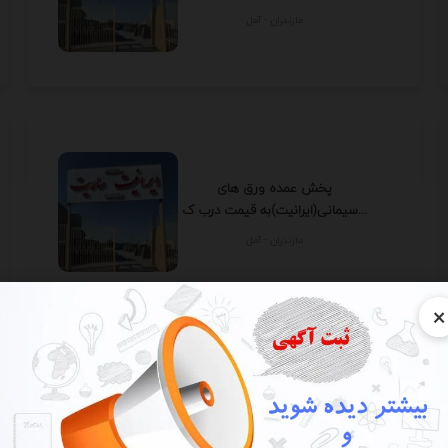
مازندران - آمل
پخش عمده ورق های
سیمانی(ایرانیت)به قیمت درب ک...
مازندران - آمل
×
شرکت بیوتکنولوژی ، آزمایشگاهی
و شیمیایی زیست ...