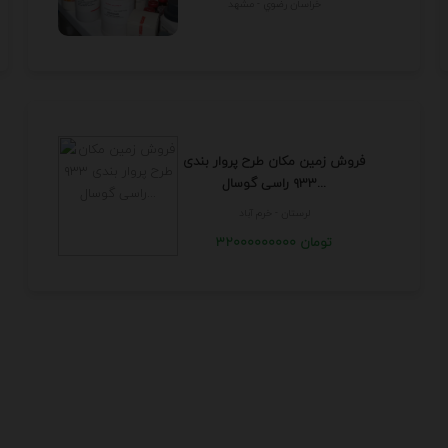
خراسان رضوي - مشهد
فروش زمین مکان طرح پروار بندی
۹۳۳ راسی گوسال...
لرستان - خرم آباد
32000000000 تومان