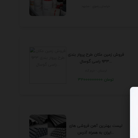
خراسان رضوي - مشهد
فروش زمین مکان طرح پروار بندی
۹۳۳ راسی گوسال...
لرستان - خرم آباد
32000000000 تومان
لیست بهترین آهن فروشی های
ایران به همراه آدرس...