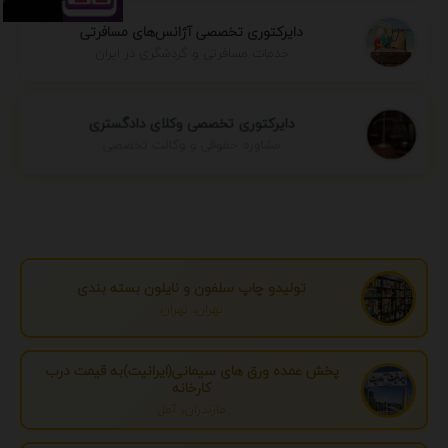
دایرکتوری تخصصی آژانس‌های مسافرتی
خدمات مسافرتی و گردشگری در ایران
دایرکتوری تخصصی وکلای دادگستری
مشاوره حقوقی و وکالت تخصصی
تولیدو چاپ سلفون و نایلون بسته بندی
تهران، تهران
پخش عمده ورق های سیمانی(ایرانیت)به قیمت درب
کارخانه
مازندران، آمل