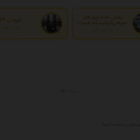
پخش عمده ورق های
افزودنی EP
سیمانی(ایرانیت)به قیمت
تهران، تهران
درب کارخانه
مازندران، آمل
تبلیغات
ویدئویی استفاده کنیم؟