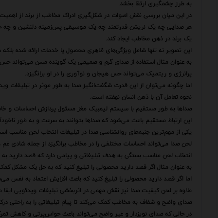
به طرز چشمگیری ارتقا بخشد.
در این میان بررسی نقش اصوات در شکل‌گیری ادراک مخاطب از برند از اهمیت و
هر صدایی چه یک نریشن قدرتمند چه یک موسیقی پس‌زمینه دلنشین و چه حتی 
یک برند در ذهن مخاطب ایجاد کند.
این تصویر نه تنها شامل ویژگی‌های ظاهری محصول یا خدمات ارائه شده بلکه شا
به عنوان مثال استفاده از صدای گرم و صمیمی یک گوینده مسن می‌تواند حس اعت
پرانرژی و ریتمیک می‌تواند حس هیجان و نوآوری را در او برانگیزد.
اما چگونه می‌توان از این قدرت شگفت‌انگیز صدا به طور موثر در تبلیغات وی
نحوه تعامل آن با ذهن انسان نهفته است.
صداها به طور مستقیم با سیستم لیمبیک مغز مسئول پردازش احساسات و خاطرات 
این ارتباط مستقیم باعث می‌شود که صداها بتوانند به سرعت و به طور ناخودآگا
یکی از مهم‌ترین جنبه‌های روانشناسی صدا در تبلیغات انتخاب لحن مناسب اس
لحن صدا می‌تواند احساسات مختلفی را در مخاطب برانگیزد از جمله شادی غم ه
انتخاب لحن مناسب بستگی به هدف تبلیغاتی و پیامی دارد که قصد دارید به 
به عنوان مثال اگر قصد دارید محصولی را تبلیغ کنید که به حل یک مشکل کمک م
اما اگر قصد دارید محصولی را تبلیغ کنید که باعث افزایش اعتماد به نفس می‌ش
علاوه بر لحن کیفیت صدا نیز نقش مهمی در اثربخشی تبلیغات ویدئویی ایفا می
صدای واضح و شفاف به مخاطب کمک می‌کند تا پیام تبلیغاتی را به راحتی درک
در حالی که صدای نویزدار و غیر واضح می‌تواند باعث حواس‌پرتی و کاهش تم