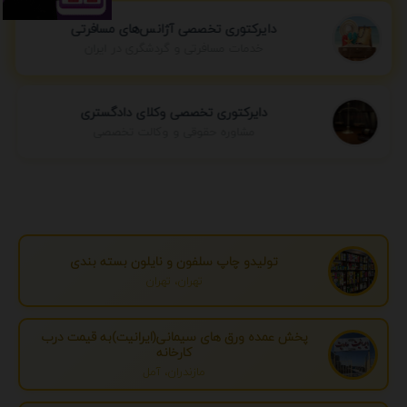
دایرکتوری تخصصی آژانس‌های مسافرتی
خدمات مسافرتی و گردشگری در ایران
دایرکتوری تخصصی وکلای دادگستری
مشاوره حقوقی و وکالت تخصصی
تولیدو چاپ سلفون و نایلون بسته بندی
تهران، تهران
پخش عمده ورق های سیمانی(ایرانیت)به قیمت درب
کارخانه
مازندران، آمل