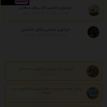
دایرکتوری تخصصی آژانس‌های مسافرتی
خدمات مسافرتی و گردشگری در ایران
دایرکتوری تخصصی وکلای دادگستری
مشاوره حقوقی و وکالت تخصصی
تولیدو چاپ سلفون و نایلون بسته بندی
تهران، تهران
پخش عمده ورق های سیمانی(ایرانیت)به قیمت درب
کارخانه
مازندران، آمل