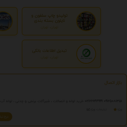
تولیدو چاپ سلفون و
نایلون بسته بندی
تهران، تهران
تبدیل اطلاعات بانکی
تهران، تهران
بازار اتصال
09125081351
02166644999
خرید لوله و اتصالات ، شیرآلات برنجی و چدنی ، لوله آب ، لوله مانیسمان
ویژه
تبلیغات ویژه
درج تبلیغ شما به