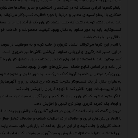
علاوه بر این همکاری با اینفلوئنسرها و افراد مشهور می‌تواند به جلب اعتماد کا
اینفلوئنسرها افرادی هستند که در شبکه‌های اجتماعی و سایر رسانه‌ها مخاطبان زی
همکاری با اینفلوئنسرهای معتبر و مرتبط با حوزه فعالیت کسب‌وکار می‌تواند ب
باید به این نکته توجه داشت که جلب اعتماد کاربران یک فرآیند زمان‌بر و مس
کسب‌وکارها باید به طور مداوم به دنبال بهبود کیفیت محصولات و خدمات خود ا
اخلاقی در تبلیغات باشند.
با انجام این کارها می‌توانند اعتماد کاربران را جلب کرده و به موفقیت در عرصه 
در این مسیر اندازه‌گیری و ارزیابی مداوم اثربخشی تلاش‌ها نیز ضروری است.
کسب‌وکارها باید با استفاده از ابزارهای تحلیلی مختلف میزان تعامل کاربران ب
قرار داده و بر اساس نتایج حاصله استراتژی‌های خود را بهبود بخشند.
این رویکرد مبتنی بر داده به آن‌ها کمک می‌کند تا به طور دقیق‌تر متوجه شوند
به عنوان مثال اگر یک کسب‌وکار متوجه شود که نرخ کلیک بر روی آگهی‌هایش پ
یا ارائه پیشنهادات ویژه تلاش کند تا توجه کاربران را بیشتر جلب کند.
یا اگر متوجه شود که کاربران پس از کلیک بر روی آگهی به سرعت وب‌سایت را ت
و ایجاد یک تجربه کاربری بهتر نرخ تبدیل را افزایش دهد.
می‌توان گفت که جلب اعتماد کاربران در فضای آنلاین یک چالش پیچیده اما ق
با اتخاذ رویکردهای نوین و خلاقانه ارائه اطلاعات شفاف و صادقانه تعامل فعال 
اعتماد کاربران را جلب کرده و از این طریق به اهداف بازاریابی خود دست یابند.
این اعتماد نه تنها باعث افزایش فروش و سودآوری می‌شود بلکه به ایجاد یک ر