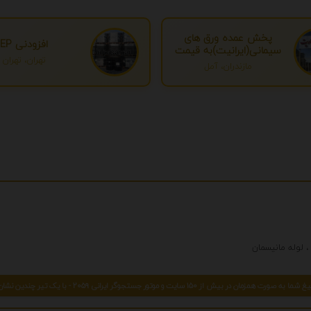
پخش عمده ورق های
افزودنی EP
سیمانی(ایرانیت)به قیمت
تهران، تهران
درب کارخانه
مازندران، آمل
 صورت همزمان در بیش از 150 سایت و موتور جستجوگر ایرانی 2059 - با یک تیر چندین نشان بزنید