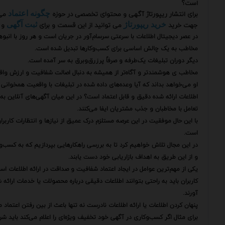
است؟
برای انتشار ریپورتاژ آگهی و محتوای تخصصی در حوزه
می‌
چگونه اعتماد
جهت خرید
می توانید از این قسمت و برای
و 
خرید ریپورتاژ
ثبت آگهی
در عصر دیجیتال اطلاعات با سرعتی سرسام‌آور در جریان است و هر روز با انبو
مخاطب به یک چالش اساسی برای کسب‌وکارها تبدیل شده است.
دیگر دوران تبلیغات یک‌طرفه و صرفاً پرزرق‌وبرق به سر آمده است.
مخاطب ی هوشمندتر و آگاه‌تر از همیشه به دنبال اصالت شفافیت و ارزش وا
او می‌خواهد بداند که آیا وعده‌های داده شده در تبلیغات با واقعیت همخوانی د
اطلاعات ارائه شده دقیق و قابل اعتماد است؟ در این میان آگهی‌های آنلاین به 
تعامل با مخاطبان و جذب مشتریان ایفا می‌کنند.
با این حال موفقیت در این عرصه مستلزم درک عمیق از نیازها و انتظارات کاربرا
است.
در این مجال تلاش خواهیم کرد تا به بررسی راهکارهایی بپردازیم که به کسب‌وکا
و از این طریق به اهداف بازاریابی خود دست یابند.
یکی از مهم‌ترین عوامل در ایجاد اعتماد شفافیت و صداقت در ارائه اطلاعات اس
کاربران باید به راحتی بتوانند اطلاعات دقیقی درباره محصولات یا خدمات ارا
آورند.
پنهان کردن اطلاعات یا ارائه اطلاعات نادرست نه تنها باعث از بین رفتن اعتما
برای مثال اگر کسب‌وکاری در آگهی خود تخفیف ویژه‌ای را اعلام می‌کند باید شر