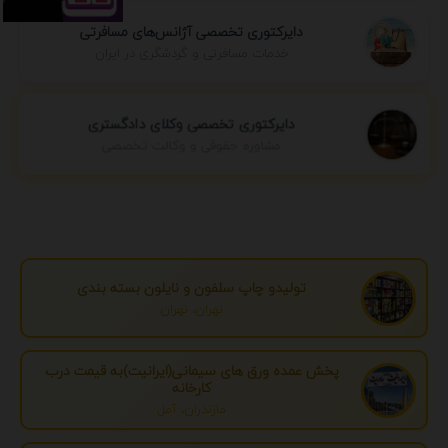
دایرکتوری تخصصی آژانس‌های مسافرتی
خدمات مسافرتی و گردشگری در ایران
دایرکتوری تخصصی وکلای دادگستری
مشاوره حقوقی و وکالت تخصصی
تولیدو چاپ سلفون و نایلون بسته بندی
تهران، تهران
پخش عمده ورق های سیمانی(ایرانیت)به قیمت درب
کارخانه
مازندران، آمل