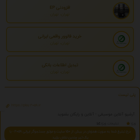
افزودنی EP
تهران، تهران
خرید فالوور واقعی ایرانی
تهران، تهران
تبدیل اطلاعات بانکی
تهران، تهران
پلی لیست
https://play.2059.ir
آرشیو آنلاین موسیقی - آنلاین و رایگان بشنوید.
ویژه
تبلیغات ویژه
درج تبلیغ شما به صورت همزمان در بیش از 150 سایت و موتور جستجوگر ایرانی 2059 - با
یک تیر چندین نشان بزنید