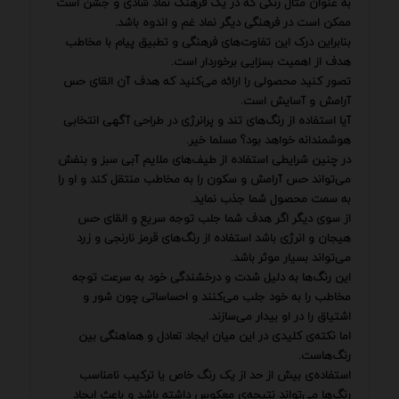
به عنوان مثال رنگی که در یک فرهنگ نماد شادی و جشن است
ممکن است در فرهنگی دیگر نماد غم و اندوه باشد.
بنابراین درک این تفاوت‌های فرهنگی و تطبیق پیام با مخاطب
هدف از اهمیت بسزایی برخوردار است.
تصور کنید محصولی را ارائه می‌کنید که هدف آن القای حس
آرامش و آسایش است.
آیا استفاده از رنگ‌های تند و پرانرژی در طراحی آگهی انتخابی
هوشمندانه خواهد بود؟ مسلما خیر.
در چنین شرایطی استفاده از طیف‌های ملایم آبی سبز و بنفش
می‌تواند حس آرامش و سکون را به مخاطب منتقل کند و او را
به سمت محصول شما جذب نماید.
از سوی دیگر اگر هدف شما جلب توجه سریع و القای حس
هیجان و انرژی باشد استفاده از رنگ‌های قرمز نارنجی و زرد
می‌تواند بسیار موثر باشد.
این رنگ‌ها به دلیل شدت و درخشندگی خود به سرعت توجه
مخاطب را به خود جلب می‌کنند و احساساتی چون شور و
اشتیاق را در او بیدار می‌سازند.
اما نکته‌ی کلیدی در این میان ایجاد تعادل و هماهنگی بین
رنگ‌هاست.
استفاده‌ی بیش از حد از یک رنگ خاص یا ترکیب نامناسب
رنگ‌ها می‌تواند نتیجه‌ی معکوس داشته باشد و باعث ایجاد