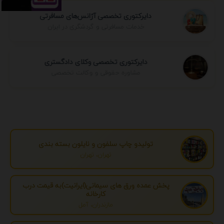
دایرکتوری تخصصی آژانس‌های مسافرتی
خدمات مسافرتی و گردشگری در ایران
دایرکتوری تخصصی وکلای دادگستری
مشاوره حقوقی و وکالت تخصصی
تولیدو چاپ سلفون و نایلون بسته بندی
تهران، تهران
پخش عمده ورق های سیمانی(ایرانیت)به قیمت درب
کارخانه
مازندران، آمل