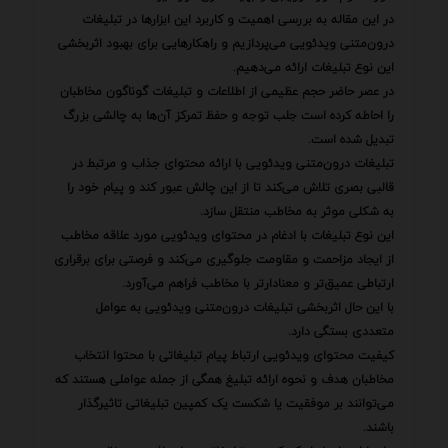
در این مقاله به بررسی اهمیت و کاربرد این ابزارها در تبلیغات
درون‌متنی ویدئویی می‌پردازیم و راهکارهایی برای بهبود اثربخشی
این نوع تبلیغات ارائه می‌دهیم.
در عصر حاضر حجم عظیمی از اطلاعات و تبلیغات گوناگون مخاطبان
را احاطه کرده است جلب توجه و حفظ تمرکز آن‌ها به چالشی بزرگ
تبدیل شده است.
تبلیغات درون‌متنی ویدئویی با ارائه محتوای جذاب و مرتبط در
قالبی بصری تلاش می‌کند تا از این چالش عبور کند و پیام خود را
به شکلی موثر به مخاطب منتقل سازد.
این نوع تبلیغات با ادغام در محتوای ویدئویی مورد علاقه مخاطب
از ایجاد مزاحمت و مقاومت جلوگیری می‌کند و فرصتی برای برقراری
ارتباطی عمیق‌تر و معنادارتر با مخاطب فراهم می‌آورد.
با این حال اثربخشی تبلیغات درون‌متنی ویدئویی به عوامل
متعددی بستگی دارد.
کیفیت محتوای ویدئویی ارتباط پیام تبلیغاتی با محتوا انتخاب
مخاطبان هدف و نحوه ارائه تبلیغ همگی از جمله عواملی هستند که
می‌توانند بر موفقیت یا شکست یک کمپین تبلیغاتی تاثیرگذار
باشند.