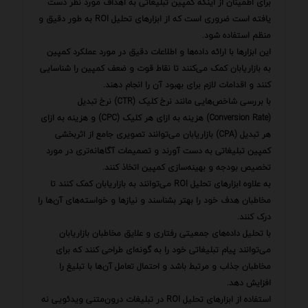
برای اطمینان از اینکه کمپین تبلیغاتی به اهداف مورد نظر دست
یافته است ضروری است که از ابزارهای تحلیل ROI به طور دقیق و
منظم استفاده شود.
این ابزارها با ارائه داده‌ها و اطلاعات دقیق در مورد عملکرد کمپین
به بازاریابان کمک می‌کنند تا نقاط قوت و ضعف کمپین را شناسایی
کنند و اقدامات لازم برای بهبود آن را انجام دهند.
با بررسی شاخص‌هایی مانند نرخ کلیک (CTR) نرخ تبدیل
(Conversion Rate) هزینه به ازای هر کلیک (CPC) و هزینه به ازای
هر تبدیل (CPA) بازاریابان می‌توانند تصویری جامع از اثربخشی
کمپین تبلیغاتی به دست آورند و تصمیمات آگاهانه‌تری در مورد
تخصیص بودجه و بهینه‌سازی کمپین اتخاذ کنند.
به علاوه ابزارهای تحلیل ROI می‌توانند به بازاریابان کمک کنند تا
مخاطبان هدف خود را بهتر بشناسند و نیازها و خواسته‌های آن‌ها را
درک کنند.
با تحلیل داده‌های جمعیتی رفتاری و علایق مخاطبان بازاریابان
می‌توانند پیام تبلیغاتی خود را به گونه‌ای طراحی کنند که برای
مخاطبان جذاب و مرتبط باشد و احتمال تعامل آن‌ها با تبلیغ را
افزایش دهد.
استفاده از ابزارهای تحلیل ROI در تبلیغات درون‌متنی ویدئویی نه