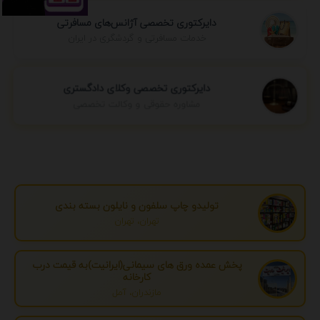
دایرکتوری تخصصی آژانس‌های مسافرتی
خدمات مسافرتی و گردشگری در ایران
دایرکتوری تخصصی وکلای دادگستری
مشاوره حقوقی و وکالت تخصصی
تولیدو چاپ سلفون و نایلون بسته بندی
تهران، تهران
پخش عمده ورق های سیمانی(ایرانیت)به قیمت درب
کارخانه
مازندران، آمل