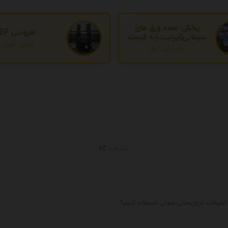
پخش عمده ورق های
افزودنی EP
سیمانی(ایرانیت)به قیمت
تهران، تهران
درب کارخانه
مازندران، آمل
تبلیغات
 تبلیغات درون‌متنی صوتی استفاده کنیم؟