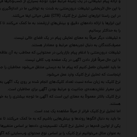
و ارائه پیام تبلیغاتی در یک زمینه مرتبط مورد توجه بسیاری از کسب‌وکارها قر
با این حال اثربخشی تبلیغات درون‌متنی به شدت به توانایی ما در اندازه‌گیری 
در این راستا ابزارهای تحلیل نرخ کلیک (CTR) نقش حیاتی ایفا می‌کنند.
را به حداکثر برسانیم.
ه تبلیغات دیگر صرفاً به معنای نمایش پیام در یک فضای خالی نیست.
مصرف‌کنندگان به دنبال تجربه‌های مرتبط و معنادار هستند.
تبلیغات درون‌متنی با ادغام پیام بازاریابی در محتوایی که مخاطب به آن علاقه‌
با این حال صرفاً قرار دادن آگهی در یک صفحه وب کافی نیست.
ما باید اطمینان حاصل کنیم که پیام ما به درستی منتقل می‌شود مخاطبان را ج
اینجاست که تحلیل نرخ کلیک وارد عمل می‌شود.
نرخ کلیک به زبان ساده نسبت تعداد کلیک‌های انجام شده بر روی یک آگهی به تعداد
این معیار نشان‌دهنده‌ی جذابیت و مرتبط بودن آگهی برای مخاطبان است.
نرخ کلیک بالاتر معمولاً به معنای این است که آگهی ما توجه بیشتری را به خ
هستند.
اما تحلیل نرخ کلیک فراتر از صرفاً مشاهده یک عدد است.
ما باید به دنبال الگوها روندها و بینش‌هایی باشیم که به ما کمک می‌کنند تا 
یکی از اولین قدم‌ها در تحلیل نرخ کلیک تقسیم‌بندی داده‌ها بر اساس متغیر
به عنوان مثال می‌توانیم نرخ کلیک را بر اساس نوع محتوای وب‌سایتی که آگ