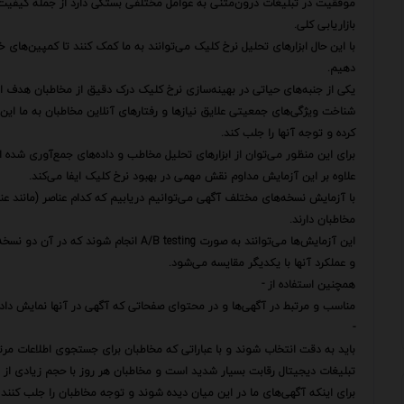
موفقیت در تبلیغات درون‌متنی به عوامل مختلفی بستگی دارد از جمله کیفی
بازاریابی کلی.
با این حال ابزارهای تحلیل نرخ کلیک می‌توانند به ما کمک کنند تا کمپین‌ها
دهیم.
یکی از جنبه‌های حیاتی در بهینه‌سازی نرخ کلیک درک دقیق از مخاطبان هدف 
شناخت ویژگی‌های جمعیتی علایق نیازها و رفتارهای آنلاین مخاطبان به ما این ام
کرده و توجه آنها را جلب کند.
برای این منظور می‌توان از ابزارهای تحلیل مخاطب و داده‌های جمع‌آوری شده از
علاوه بر این آزمایش مداوم نقش مهمی در بهبود نرخ کلیک ایفا می‌کند.
با آزمایش نسخه‌های مختلف آگهی می‌توانیم دریابیم که کدام عناصر (مانند عنو
مخاطبان دارند.
این آزمایش‌ها می‌توانند به صورت  testing
و عملکرد آنها با یکدیگر مقایسه می‌شود.
همچنین استفاده از -
مناسب و مرتبط در آگهی‌ها و در محتوای صفحاتی که آگهی در آنها نمایش داده
-
باید به دقت انتخاب شوند و با عباراتی که مخاطبان برای جستجوی اطلاعات مرت
تبلیغات دیجیتال رقابت بسیار شدید است و مخاطبان هر روز با حجم زیادی از پ
برای اینکه آگهی‌های ما در این میان دیده شوند و توجه مخاطبان را جلب کنند با