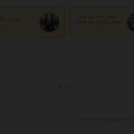
پخش عمده ورق های
افزودنی EP
سیمانی(ایرانیت)به قیمت
تهران، تهران
درب کارخانه
مازندران، آمل
تبلیغات
 تبلیغات درون‌متنی استفاده کنیم؟