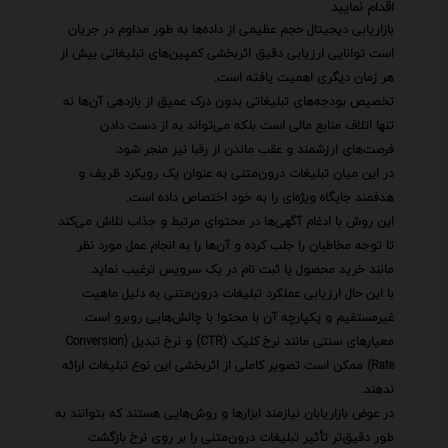
اقدام نمایید
بازاریابی دیجیتال حجم عظیمی از داده‌ها به طور مداوم در جریان
است توانایی ارزیابی دقیق اثربخشی کمپین‌های تبلیغاتی بیش از
هر زمان دیگری اهمیت یافته است.
تخصیص بودجه‌های تبلیغاتی بدون درک عمیق از بازدهی آن‌ها نه
تنها اتلاف منابع مالی است بلکه می‌تواند به از دست دادن
فرصت‌های ارزشمند و عقب ماندن از رقبا نیز منجر شود.
در این میان تبلیغات درون‌متنی به عنوان یک رویکرد ظریف و
هدفمند جایگاه ویژه‌ای را به خود اختصاص داده است.
این روش با ادغام آگهی‌ها در محتوای مرتبط و جذاب تلاش می‌کند
تا توجه مخاطبان را جلب کرده و آن‌ها را به انجام عمل مورد نظر
مانند خرید محصول یا ثبت نام در یک سرویس ترغیب نماید.
با این حال ارزیابی عملکرد تبلیغات درون‌متنی به دلیل ماهیت
غیرمستقیم و یکپارچه آن با محتوا با چالش‌هایی روبرو است.
معیارهای سنتی مانند نرخ کلیک (CTR) و نرخ تبدیل (Conversion
Rate) ممکن است تصویر کاملی از اثربخشی این نوع تبلیغات ارائه
ندهند.
در عوض بازاریابان نیازمند ابزارها و روش‌هایی هستند که بتوانند به
طور دقیق‌تر تأثیر تبلیغات درون‌متنی را بر روی نرخ بازگشت