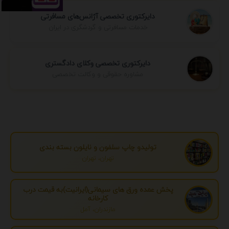
دایرکتوری تخصصی آژانس‌های مسافرتی
خدمات مسافرتی و گردشگری در ایران
دایرکتوری تخصصی وکلای دادگستری
مشاوره حقوقی و وکالت تخصصی
تولیدو چاپ سلفون و نایلون بسته بندی
تهران، تهران
پخش عمده ورق های سیمانی(ایرانیت)به قیمت درب
کارخانه
مازندران، آمل