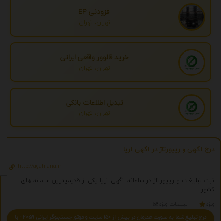
افزودنی EP
تهران، تهران
خرید فالوور واقعی ایرانی
تهران، تهران
تبدیل اطلاعات بانکی
تهران، تهران
درج آگهی و ریپورتاژ در آگهی آریا
http://agahiaria.ir
ثبت تبلیغات و ریپورتاژ در سامانه آگهی آریا یکی از قدیمیترین سامانه های
کشور
ویژه
تبلیغات ویژه
درج تبلیغ شما به صورت همزمان در بیش از 150 سایت و موتور جستجوگر ایرانی 2059 - با