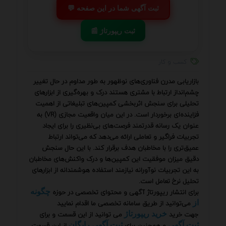
💬 ثبت آگهی شما در این صفحه
📰 ثبت ریپورتاژ
کسب و کار
بازاریابی مدرن فناوری‌های نوظهور به طور مداوم در حال تغییر
چشم‌انداز ارتباط با مشتری هستند درک و بهره‌گیری از ابزارهای
تحلیلی برای سنجش اثربخشی کمپین‌های تبلیغاتی از اهمیت
فزاینده‌ای برخوردار است. در این میان واقعیت مجازی (VR) به
عنوان یک رسانه قدرتمند فرصت‌های بی‌نظیری را برای ایجاد
تجربیات فراگیر و تعاملی ارائه می‌دهد که می‌تواند ارتباط
عمیق‌تری را با مخاطبان هدف برقرار کند. با این حال سنجش
دقیق میزان موفقیت این کمپین‌ها و درک واکنش‌های مخاطبان
به این تجربیات نوآورانه نیازمند استفاده هوشمندانه از ابزارهای
تحلیل نرخ تعامل است.
برای انتشار ریپورتاژ آگهی و محتوای تخصصی در حوزه
چگونه
می‌توانید از طریق سامانه تخصصی ما اقدام نمایید
از
جهت خرید
می توانید از این قسمت و برای
خرید ریپورتاژ
و همچنین برای
از این قسمت
ثبت آگهی
ثبت آگهی رایگان