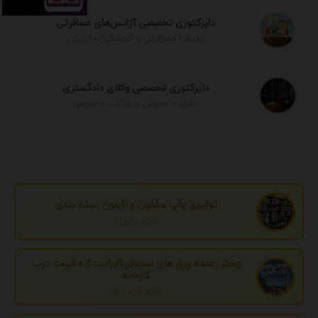
دایرکتوری تخصصی آژانس‌های مسافرتی
خدمات مسافرتی و گردشگری در ایران
دایرکتوری تخصصی وکلای دادگستری
مشاوره حقوقی و وکالت تخصصی
تولیدو چاپ سلفون و نایلون بسته بندی
تهران، تهران
پخش عمده ورق های سیمانی(ایرانیت)به قیمت درب
کارخانه
مازندران، آمل