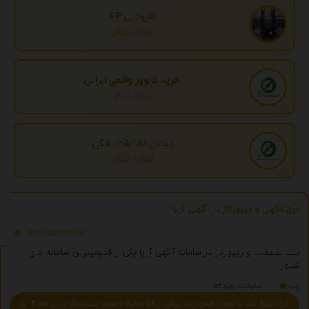
افزودنی EP
تهران، تهران
خرید فالوور واقعی ایرانی
تهران، تهران
تبدیل اطلاعات بانکی
تهران، تهران
درج آگهی و ریپورتاژ در آگهی آریا
http://agahiaria.ir
ثبت تبلیغات و ریپورتاژ در سامانه آگهی آریا یکی از قدیمیترین سامانه های
کشور
ویژه
تبلیغات ویژه
درج تبلیغ شما به صورت همزمان در بیش از 150 سایت و موتور جستجوگر ایرانی 2059 - با