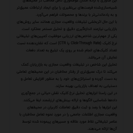
این فناوری با ارائه امکان غوطه‌وری کامل مخاطب در محیط‌های
شبیه‌سازی‌شده فرصت‌های بی‌نظیری را برای ایجاد ارتباطات عمیق‌تر
و به یادماندنی‌تر با برندها و محصولات فراهم می‌آورد.
با این حال اثربخشی تبلیغات واقعیت مجازی همانند سایر روش‌های
بازاریابی نیازمند اندازه‌گیری دقیق و تحلیل مستمر عملکرد است.
یکی از مهم‌ترین شاخص‌های ارزیابی موفقیت کمپین‌های تبلیغاتی
نرخ کلیک (Click-Through Rate یا CTR) است که نشان‌دهنده نسبت
تعداد کلیک‌های انجام شده بر روی یک تبلیغ به تعداد دفعات
نمایش آن می‌باشد.
تحلیل این شاخص در تبلیغات واقعیت مجازی به بازاریابان کمک
می‌کند تا درک عمیق‌تری از رفتار مخاطبان در این محیط‌های تعاملی
به دست آورده و استراتژی‌های خود را به منظور افزایش تعامل و
دستیابی به اهداف بازاریابی بهینه سازند.
در این راستا ابزارهای تحلیل نرخ کلیک نقش حیاتی در جمع‌آوری
داده‌ها شناسایی الگوها و ارائه بینش‌های ارزشمند ایفا می‌کنند.
این ابزارها با رصد و ثبت دقیق تعاملات کاربران در محیط‌های
واقعیت مجازی اطلاعات جامعی را در مورد نحوه تعامل مخاطبان با
عناصر تبلیغاتی نقاط مورد علاقه و مسیرهای پیموده شده توسط
آن‌ها ارائه می‌دهند.