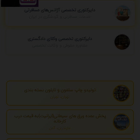
دایرکتوری تخصصی آژانس‌های مسافرتی
خدمات مسافرتی و گردشگری در ایران
دایرکتوری تخصصی وکلای دادگستری
مشاوره حقوقی و وکالت تخصصی
تولیدو چاپ سلفون و نایلون بسته بندی
تهران، تهران
پخش عمده ورق های سیمانی(ایرانیت)به قیمت درب
کارخانه
مازندران، آمل