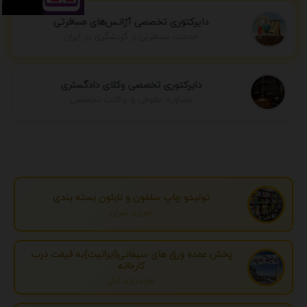
دایرکتوری تخصصی آژانس‌های مسافرتی
خدمات مسافرتی و گردشگری در ایران
دایرکتوری تخصصی وکلای دادگستری
مشاوره حقوقی و وکالت تخصصی
تولیدو چاپ سلفون و نایلون بسته بندی
تهران، تهران
پخش عمده ورق های سیمانی(ایرانیت)به قیمت درب
کارخانه
مازندران، آمل