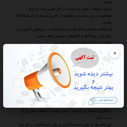
باشید.
دنیای تبلیغات آنلاین به سرعت در حال تغییر است و برای
موفقیت در این عرصه باید همواره از آخرین ترندها و تکنیک‌ها آگاه
باشید.
از مطالعه مقالات و کتاب‌های مرتبط شرکت در دوره‌های آموزشی و
دنبال کردن وبلاگ‌ها و کانال‌های تخصصی غافل نشوید.
علاوه بر این از آزمایش و تجربه نترسید.
هیچ راهی برای یادگیری بهتر از انجام دادن نیست.
×
کمپین‌های تبلیغاتی مختلف را آزمایش کنید بنرهای متنوعی خلق
کنید و نتایج را با دقت تحلیل کنید.
از اشتباهات خود درس بگیرید و همواره به دنبال راه‌های جدید برای
بهبود عملکرد خود باشید.
به یاد داشته باشید که تبلیغات بنری یک فرآیند مستمر است.
برای دستیابی به نتایج مطلوب باید به طور مداوم کمپین‌های خود
را بهینه‌سازی کنید و از ابزارهای تحلیل CTR به عنوان راهنمایی
ارزشمند در این مسیر استفاده کنید.
با تلاش و پشتکار می‌توانید در این عرصه به موفقیت‌های بزرگی
دست یابید.
این تلاش‌ها به نوعی سرمایه‌گذاری بر روی آینده کسب و کار شما