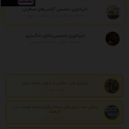
دایرکتوری تخصصی آژانس‌های مسافرتی
خدمات مسافرتی و گردشگری در ایران
دایرکتوری تخصصی وکلای دادگستری
مشاوره حقوقی و وکالت تخصصی
تولیدو چاپ سلفون و نایلون بسته بندی
تهران، تهران
پخش عمده ورق های سیمانی(ایرانیت)به قیمت درب
کارخانه
مازندران، آمل