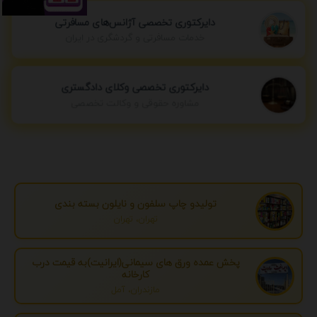
دایرکتوری تخصصی آژانس‌های مسافرتی
خدمات مسافرتی و گردشگری در ایران
دایرکتوری تخصصی وکلای دادگستری
مشاوره حقوقی و وکالت تخصصی
تولیدو چاپ سلفون و نایلون بسته بندی
تهران، تهران
پخش عمده ورق های سیمانی(ایرانیت)به قیمت درب
کارخانه
مازندران، آمل