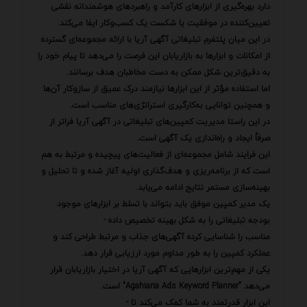
دارد بهره‌گیری از ابزارهای کارآمد و راهبردهای هوشمندانه نقشی
تعیین‌کننده در موفقیت یا شکست یک کسب‌وکار ایفا می‌کند.
در این میان پلتفرم تبلیغاتی آگهی آریا با ارائه مجموعه‌ای گسترده
از امکانات و ابزارها به بازاریابان این فرصت را می‌دهد تا پیام خود را
به دقیق‌ترین شکل ممکن به دست مخاطبان هدف برسانند.
اما استفاده مؤثر از این ابزارها نیازمند درک عمیق از سازوکار آن‌ها
و همچنین توانایی به‌کارگیری استراتژی‌های مناسب است.
در این راستا مدیریت کمپین‌های تبلیغاتی در آگهی آریا فراتر از
صرفاً ایجاد و راه‌اندازی یک آگهی است.
این فرایند شامل مجموعه‌ای از فعالیت‌های پیچیده و مرتبط به هم
است که از برنامه‌ریزی و هدف‌گذاری اولیه آغاز شده و تا تحلیل و
بهینه‌سازی مستمر نتایج ادامه می‌یابد.
یک مدیر کمپین موفق باید بتواند با تسلط بر ابزارهای موجود
بودجه تبلیغاتی را به شکل بهینه تخصیص داده -
مناسب را شناسایی کرده آگهی‌های جذاب و مرتبط طراحی کند و
عملکرد کمپین را به طور مداوم مورد ارزیابی قرار دهد.
یکی از مهم‌ترین ابزارهایی که آگهی آریا در اختیار بازاریابان قرار
می‌دهد "Agahiaria Ads Keyword Planner" است.
این ابزار قدرتمند به شما کمک می‌کند تا -