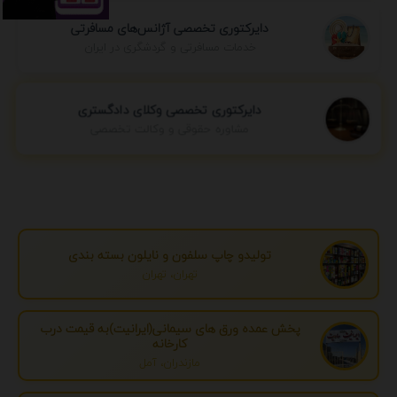
دایرکتوری تخصصی آژانس‌های مسافرتی
خدمات مسافرتی و گردشگری در ایران
دایرکتوری تخصصی وکلای دادگستری
مشاوره حقوقی و وکالت تخصصی
تولیدو چاپ سلفون و نایلون بسته بندی
تهران، تهران
پخش عمده ورق های سیمانی(ایرانیت)به قیمت درب
کارخانه
مازندران، آمل