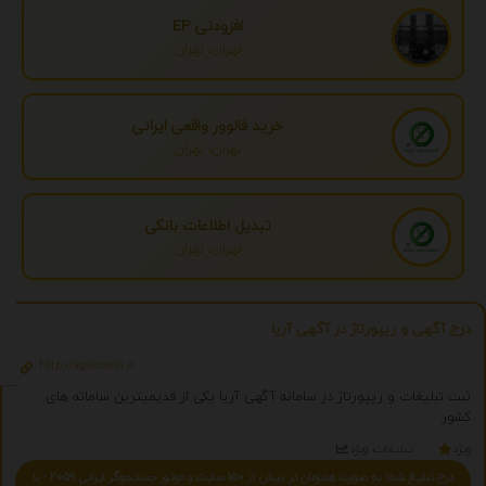
افزودنی EP
تهران، تهران
خرید فالوور واقعی ایرانی
تهران، تهران
تبدیل اطلاعات بانکی
تهران، تهران
درج آگهی و ریپورتاژ در آگهی آریا
http://agahiaria.ir
ثبت تبلیغات و ریپورتاژ در سامانه آگهی آریا یکی از قدیمیترین سامانه های
کشور
ویژه
تبلیغات ویژه
درج تبلیغ شما به صورت همزمان در بیش از 150 سایت و موتور جستجوگر ایرانی 2059 - با