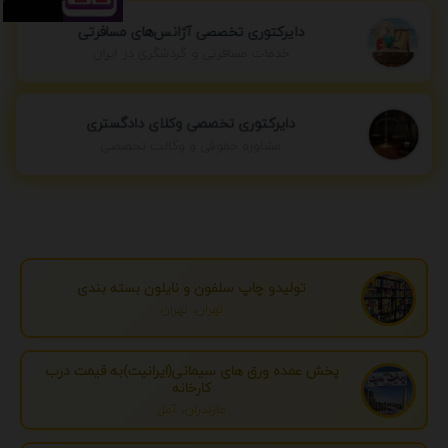
دایرکتوری تخصصی آژانس‌های مسافرتی
خدمات مسافرتی و گردشگری در ایران
دایرکتوری تخصصی وکلای دادگستری
مشاوره حقوقی و وکالت تخصصی
تولیدو چاپ سلفون و نایلون بسته بندی
تهران، تهران
پخش عمده ورق های سیمانی(ایرانیت)به قیمت درب
کارخانه
مازندران، آمل