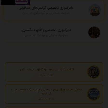
دایرکتوری تخصصی آژانس‌های مسافرتی
خدمات مسافرتی و گردشگری در ایران
دایرکتوری تخصصی وکلای دادگستری
مشاوره حقوقی و وکالت تخصصی
تولیدو چاپ سلفون و نایلون بسته بندی
تهران، تهران
پخش عمده ورق های سیمانی(ایرانیت)به قیمت درب
کارخانه
مازندران، آمل