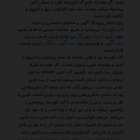
است. اگر خواسته باشم آلت‌کوین‌ها خوب را معرفی کنم
پیشنهاد میکنم حتما در سبد خود کاردانو و ریپل و اتریوم و
آلگورند قرار دهید.
برای انتشار ریپورتاژ آگهی و محتوای تخصصی در حوزه
می‌توانید از طریق سامانه تخصصی ما اقدام نمایید
آلت‌کوین‌ها
جهت خرید
می توانید از این قسمت و برای
خرید ریپورتاژ
و همچنین برای
از این قسمت
ثبت آگهی
ثبت آگهی رایگان
اقدام نمایید
آلت کوین‌‌ها رمز ارزهایی هستند که بعداز بیت‌کوین و اتریوم از
اعتبار و پشتوانه خوبی برخوردار هستند. اگر خواسته باشیم
دقیق‌تر بیان کنیم باید بگوییم: آلت کوین‌ (Altcoin) به تمام
ارزهای رمزنگاری شده‌ای گفته می‌شود که پس از بیت‌ کوین
معرفی شده است. می‌توان گفت که علت وجود آلت کوین‌ها این
بود که داشتن جایگزین‌هایی بهتر برای بیت کوین انتخاب خوبی به
نظر می‌رسید. برخی از علاقه‌مندان با آلت کوین‌ها پروژه‌هایی را
راه‌اندازی می‌کنند و برخی نیز آن‌ها را پایه‌ کسب و کار خود قرار
می‌دهند. می‌توان قوانین بیت کوین را در آلت کوین جدید تغییر
داد، به نحوی که تغییرات اعمال شده عملکرد آن را به بهترین شکل
کاربردی و خاص کند. آلت‌کوین ارتباط مستقیم با بیت‌کوین دارند.
بیشتر آنها با منفی شدن بیت‌کوین منفی و با مثب‌شدن آن مثبت