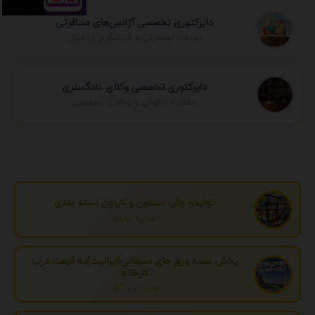
دایرکتوری تخصصی آژانس‌های مسافرتی
خدمات مسافرتی و گردشگری در ایران
دایرکتوری تخصصی وکلای دادگستری
مشاوره حقوقی و وکالت تخصصی
تولیدو چاپ سلفون و نایلون بسته بندی
تهران، تهران
پخش عمده ورق های سیمانی(ایرانیت)به قیمت درب
کارخانه
مازندران، آمل