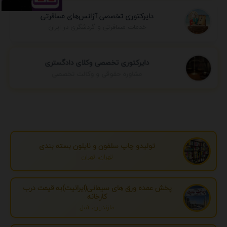
دایرکتوری تخصصی آژانس‌های مسافرتی
خدمات مسافرتی و گردشگری در ایران
دایرکتوری تخصصی وکلای دادگستری
مشاوره حقوقی و وکالت تخصصی
تولیدو چاپ سلفون و نایلون بسته بندی
تهران، تهران
پخش عمده ورق های سیمانی(ایرانیت)به قیمت درب
کارخانه
مازندران، آمل