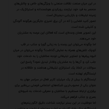
در این میان صنعت نظافت صنعتی با ویژگی‌های خاص و چالش‌های
منحصر به فرد خود نیازمند رویکردی هوشمندانه و استراتژیک در
زمینه تبلیغات و بازاریابی دیجیتال است.
تصور کنید فضایی را که در آن برق تمیزی جایگزین هرگونه آلودگی
و کثیفی شده است.
این تصویر همان وعده‌ای است که فعالان این عرصه به مشتریان
خود می‌دهند.
اما چگونه می‌توان این وعده را به زبانی گویا و جذاب در قاب
کوچک تلفن‌های همراه به نمایش گذاشت؟ چگونه می‌توان در میان
انبوه پیام‌ها و تصاویر تبلیغاتی توجه مخاطبان را به خدمات خود
جلب کرد و آن‌ها را به مشتریان وفادار تبدیل نمود؟ پاسخ این
سوالات در اتخاذ یک استراتژی تبلیغاتی هدفمند و خلاقانه در
اینستاگرام نهفته است.
اینستاگرام با بیش از یک میلیارد کاربر فعال در سراسر جهان به
عنوان یکی از محبوب‌ترین شبکه‌های اجتماعی فرصتی بی‌نظیر برای
برقراری ارتباط مستقیم با مخاطبان و معرفی خدمات به شیوه‌ای
بصری و جذاب فراهم می‌کند.
اما موفقیت در این بستر نیازمند شناخت دقیق الگوریتم‌های
اینستاگرام درک رفتار کاربران و تولید محتوای ارزشمند و متناسب