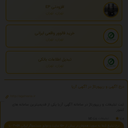
افزودنی EP
تهران، تهران
خرید فالوور واقعی ایرانی
تهران، تهران
تبدیل اطلاعات بانکی
تهران، تهران
درج آگهی و ریپورتاژ در آگهی آریا
http://agahiaria.ir
ثبت تبلیغات و ریپورتاژ در سامانه آگهی آریا یکی از قدیمیترین سامانه های
کشور
ویژه
تبلیغات ویژه
درج تبلیغ شما به صورت همزمان در بیش از 150 سایت و موتور جستجوگر ایرانی 2059 - با