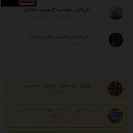
دایرکتوری تخصصی آژانس‌های مسافرتی
خدمات مسافرتی و گردشگری در ایران
دایرکتوری تخصصی وکلای دادگستری
مشاوره حقوقی و وکالت تخصصی
تولیدو چاپ سلفون و نایلون بسته بندی
تهران، تهران
پخش عمده ورق های سیمانی(ایرانیت)به قیمت درب
کارخانه
مازندران، آمل