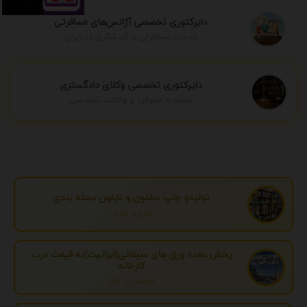
دایرکتوری تخصصی آژانس‌های مسافرتی
خدمات مسافرتی و گردشگری در ایران
دایرکتوری تخصصی وکلای دادگستری
مشاوره حقوقی و وکالت تخصصی
تولیدو چاپ سلفون و نایلون بسته بندی
تهران، تهران
پخش عمده ورق های سیمانی(ایرانیت)به قیمت درب
کارخانه
مازندران، آمل