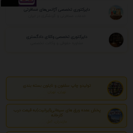
دایرکتوری تخصصی آژانس‌های مسافرتی
خدمات مسافرتی و گردشگری در ایران
دایرکتوری تخصصی وکلای دادگستری
مشاوره حقوقی و وکالت تخصصی
تولیدو چاپ سلفون و نایلون بسته بندی
تهران، تهران
پخش عمده ورق های سیمانی(ایرانیت)به قیمت درب
کارخانه
مازندران، آمل