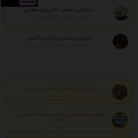
دایرکتوری تخصصی آژانس‌های مسافرتی
خدمات مسافرتی و گردشگری در ایران
دایرکتوری تخصصی وکلای دادگستری
مشاوره حقوقی و وکالت تخصصی
تولیدو چاپ سلفون و نایلون بسته بندی
تهران، تهران
پخش عمده ورق های سیمانی(ایرانیت)به قیمت درب
کارخانه
مازندران، آمل