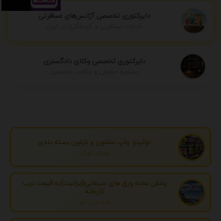
دایرکتوری تخصصی آژانس‌های مسافرتی
خدمات مسافرتی و گردشگری در ایران
دایرکتوری تخصصی وکلای دادگستری
مشاوره حقوقی و وکالت تخصصی
تولیدو چاپ سلفون و نایلون بسته بندی
تهران، تهران
پخش عمده ورق های سیمانی(ایرانیت)به قیمت درب
کارخانه
مازندران، آمل