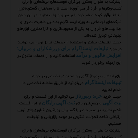
اینترنت به عنوان بستری بی‌کران فرصت‌های بی‌شماری را برای
کسب‌وکارها و افراد فراهم آورده است تا با مخاطبان گسترده‌تری
ارتباط برقرار کرده و نام خود را بر سر زبان‌ها بیندازند. در این میان
شبکه‌های اجتماعی به ویژه اینستاگرام به دلیل ماهیت بصری و
جذابیت‌های فراوان به یکی از محبوب‌ترین و کارآمدترین ابزارهای
تبلیغاتی تبدیل شده‌اند.
جهت اطلاعات بیشتر و استفاده از خدمات تبریز نرس می توانید
در مورد
تبلیغات اینستاگرام برای ورزشکاران و مربیان:
استفاده کنید و از خدمات متنوع در
افزایش فالوور و درآمد
این زمینه برخوردار شوید
برای انتشار ریپورتاژ آگهی و محتوای تخصصی در حوزه
می‌توانید از طریق سامانه تخصصی ما
تبلیغات اینستاگرام
اقدام نمایید
جهت خرید
می توانید از این قسمت و برای
خرید ریپورتاژ
و همچنین برای
از این قسمت
ثبت آگهی
ثبت آگهی رایگان
اقدام نمایید در عصر حاضر با گسترش روزافزون فناوری‌های نوین
ارتباطی شاهد تحولات شگرفی در عرصه بازاریابی و تبلیغات
هستیم.
اینترنت به عنوان بستری بی‌کران فرصت‌های بی‌شماری را برای
کسب‌وکارها و افراد فراهم آورده است تا با مخاطبان گسترده‌تری