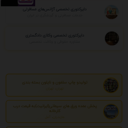
دایرکتوری تخصصی آژانس‌های مسافرتی
خدمات مسافرتی و گردشگری در ایران
دایرکتوری تخصصی وکلای دادگستری
مشاوره حقوقی و وکالت تخصصی
تولیدو چاپ سلفون و نایلون بسته بندی
تهران، تهران
پخش عمده ورق های سیمانی(ایرانیت)به قیمت درب
کارخانه
مازندران، آمل