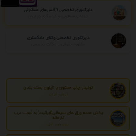
دایرکتوری تخصصی آژانس‌های مسافرتی
خدمات مسافرتی و گردشگری در ایران
دایرکتوری تخصصی وکلای دادگستری
مشاوره حقوقی و وکالت تخصصی
تولیدو چاپ سلفون و نایلون بسته بندی
تهران، تهران
پخش عمده ورق های سیمانی(ایرانیت)به قیمت درب
کارخانه
مازندران، آمل