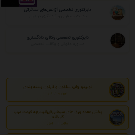
دایرکتوری تخصصی آژانس‌های مسافرتی
خدمات مسافرتی و گردشگری در ایران
دایرکتوری تخصصی وکلای دادگستری
مشاوره حقوقی و وکالت تخصصی
تولیدو چاپ سلفون و نایلون بسته بندی
تهران، تهران
پخش عمده ورق های سیمانی(ایرانیت)به قیمت درب
کارخانه
مازندران، آمل