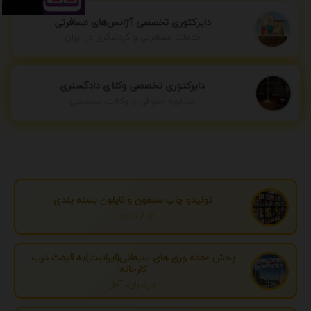
دایرکتوری تخصصی آژانس‌های مسافرتی
خدمات مسافرتی و گردشگری در ایران
دایرکتوری تخصصی وکلای دادگستری
مشاوره حقوقی و وکالت تخصصی
تولیدو چاپ سلفون و نایلون بسته بندی
تهران، تهران
پخش عمده ورق های سیمانی(ایرانیت)به قیمت درب
کارخانه
مازندران، آمل