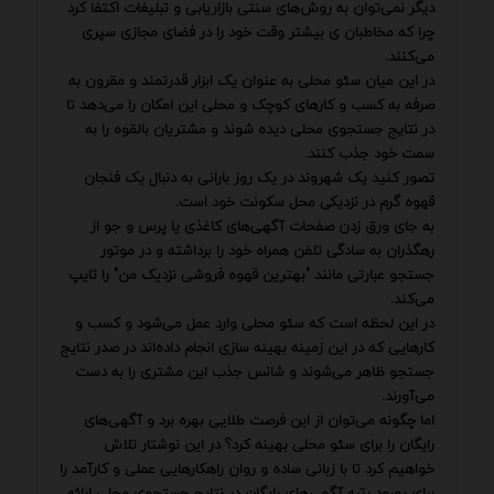
دیگر نمی‌توان به روش‌های سنتی بازاریابی و تبلیغات اکتفا کرد
چرا که مخاطبان ی بیشتر وقت خود را در فضای مجازی سپری
می‌کنند.
در این میان سئو محلی به عنوان یک ابزار قدرتمند و مقرون به
صرفه به کسب و کارهای کوچک و محلی این امکان را می‌دهد تا
در نتایج جستجوی محلی دیده شوند و مشتریان بالقوه را به
سمت خود جذب کنند.
تصور کنید یک شهروند در یک روز بارانی به دنبال یک فنجان
قهوه گرم در نزدیکی محل سکونت خود است.
به جای ورق زدن صفحات آگهی‌های کاغذی یا پرس و جو از
رهگذران به سادگی تلفن همراه خود را برداشته و در موتور
جستجو عبارتی مانند "بهترین قهوه فروشی نزدیک من" را تایپ
می‌کند.
در این لحظه است که سئو محلی وارد عمل می‌شود و کسب و
کارهایی که در این زمینه بهینه سازی انجام داده‌اند در صدر نتایج
جستجو ظاهر می‌شوند و شانس جذب این مشتری را به دست
می‌آورند.
اما چگونه می‌توان از این فرصت طلایی بهره برد و آگهی‌های
رایگان را برای سئو محلی بهینه کرد؟ در این نوشتار تلاش
خواهیم کرد تا با زبانی ساده و روان راهکارهایی عملی و کارآمد را
برای بهبود رتبه آگهی‌های رایگان در نتایج جستجوی محلی ارائه