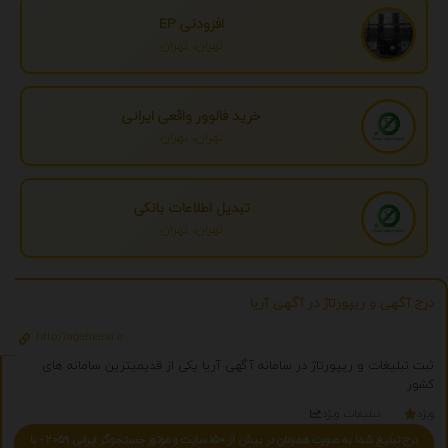
افزودنی EP
تهران، تهران
خرید فالوور واقعی ایرانی
تهران، تهران
تبدیل اطلاعات بانکی
تهران، تهران
درج آگهی و ریپورتاژ در آگهی آریا
http://agahiaria.ir
ثبت تبلیغات و ریپورتاژ در سامانه آگهی آریا یکی از قدیمیترین سامانه های
کشور
ویژه
تبلیغات ویژه
درج تبلیغ شما به صورت همزمان در بیش از 150 سایت و موتور جستجوگر ایرانی 2059 - با