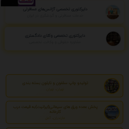
دایرکتوری تخصصی آژانس‌های مسافرتی
خدمات مسافرتی و گردشگری در ایران
دایرکتوری تخصصی وکلای دادگستری
مشاوره حقوقی و وکالت تخصصی
تولیدو چاپ سلفون و نایلون بسته بندی
تهران، تهران
پخش عمده ورق های سیمانی(ایرانیت)به قیمت درب
کارخانه
مازندران، آمل