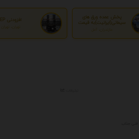
پخش عمده ورق های
افزودنی EP
سیمانی(ایرانیت)به قیمت
تهران، تهران
درب کارخانه
مازندران، آمل
تبلیغات
 فنی جذاب