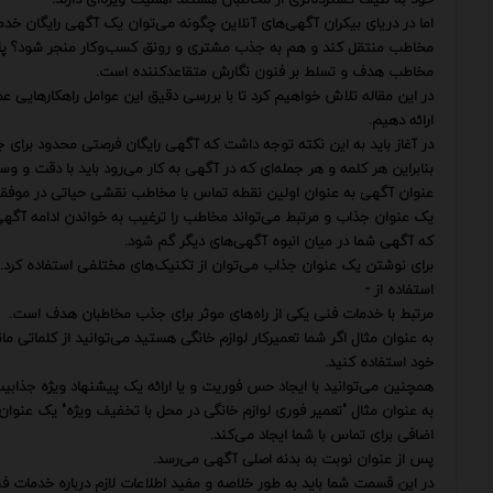
اما در دریای بیکران آگهی‌های آنلاین چگونه می‌توان یک آگهی رایگان خدم
مخاطب منتقل کند و هم به جذب مشتری و رونق کسب‌وکار منجر شود؟ پاسخ 
مخاطب هدف و تسلط بر فنون نگارش متقاعدکننده است.
در این مقاله تلاش خواهیم کرد تا با بررسی دقیق این عوامل راهکارهایی 
ارائه دهیم.
در آغاز باید به این نکته توجه داشت که آگهی رایگان فرصتی محدود برا
بنابراین هر کلمه و هر جمله‌ای که در آگهی به کار می‌رود باید با دقت و 
عنوان آگهی به عنوان اولین نقطه تماس با مخاطب نقشی حیاتی در موفقی
یک عنوان جذاب و مرتبط می‌تواند مخاطب را ترغیب به خواندن ادامه آگهی
که آگهی شما در میان انبوه آگهی‌های دیگر گم شود.
برای نوشتن یک عنوان جذاب می‌توان از تکنیک‌های مختلفی استفاده کرد.
استفاده از -
مرتبط با خدمات فنی یکی از راه‌های موثر برای جذب مخاطبان هدف است.
به عنوان مثال اگر شما تعمیرکار لوازم خانگی هستید می‌توانید از کلماتی ما
خود استفاده کنید.
همچنین می‌توانید با ایجاد حس فوریت و یا ارائه یک پیشنهاد ویژه جذابی
به عنوان مثال "تعمیر فوری لوازم خانگی در محل با تخفیف ویژه" یک عنو
اضافی برای تماس با شما ایجاد می‌کند.
پس از عنوان نوبت به بدنه اصلی آگهی می‌رسد.
در این قسمت شما باید به طور خلاصه و مفید اطلاعات لازم درباره خدمات فنی