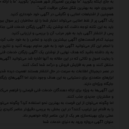
به جای اینکه بگویید "ما بهترین تعمیرکار شهر هستیم" بگویید "ما با ارا
خودروی خود به بهترین شکل ممکن مراقبت کنید".
همچنین از اشتباهات املایی و نگارشی در آگهی خود خودداری کنید.
یک آگهی پر از غلط املایی می‌تواند اعتبار شما را نزد مخاطبان زیر سوال ببرد
باید به این نکته توجه داشت که نوشتن یک آگهی رایگان خدمات فنی جذاب
پس از انتشار آگهی باید به طور مرتب آن را بررسی و ارزیابی کنید.
ببینید کدام قسمت‌های آگهی بیشترین بازدید و تماس را به خود جلب کرده‌ان
با انجام این کار می‌توانید آگهی خود را به طور مداوم بهینه کنید و نتایج
به یاد داشته باشید که هدف نهایی از نوشتن یک آگهی رایگان خدمات ف
با رعایت اصول و نکاتی که در این مقاله به آنها اشاره شد می‌توانید آگه
منتقل کنند و هم به افزایش فروش و درآمد شما کمک کنند.
در عصر دیجیتال اطلاعات به سرعت در حال انتشار هستند اهمیت دیده شد
ابزارهای متعددی برای دستیابی به این هدف وجود دارند اما آگهی‌های رای
جایگاه ویژه‌ای دارند.
این آگهی‌ها به ویژه برای ارائه دهندگان خدمات فنی فرصتی را فراهم می‌ک
و مشتریان جدیدی جذب کنند.
اما چگونه می‌توان از این فرصت به بهترین نحو استفاده کرد؟ چگونه می‌ت
را به اقدام نیز ترغیب کنند؟ در این بخش به بررسی دقیق‌تر عناصر کلید
عملی برای بهینه‌سازی هر یک از این عناصر ارائه خواهیم داد.
عنوان آگهی دروازه ورود به دنیای خدمات شما