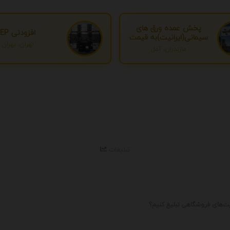
پخش عمده ورق های
افزودنی EP
سیمانی(ایرانیت)به قیمت
تهران، تهران
درب کارخانه
مازندران، آمل
تبلیغات
یت‌های فروشگاهی تبلیغ کنیم؟