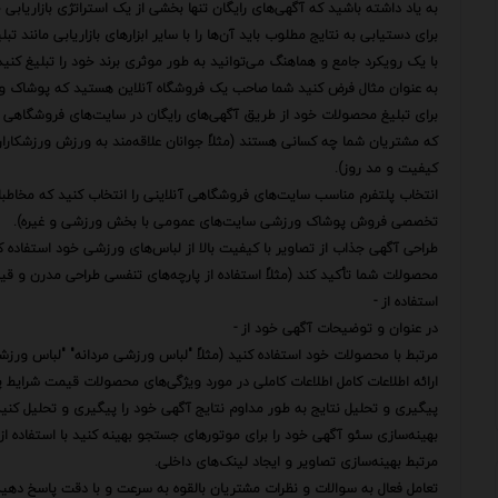
به یاد داشته باشید که آگهی‌های رایگان تنها بخشی از یک استراتژی بازاریابی 
برای دستیابی به نتایج مطلوب باید آن‌ها را با سایر ابزارهای بازاریابی مانند تب
با یک رویکرد جامع و هماهنگ می‌توانید به طور موثری برند خود را تبلیغ کن
به عنوان مثال فرض کنید شما صاحب یک فروشگاه آنلاین هستید که پوشاک و
برای تبلیغ محصولات خود از طریق آگهی‌های رایگان در سایت‌های فروشگاهی م
که مشتریان شما چه کسانی هستند (مثلاً جوانان علاقه‌مند به ورزش ورزشکاران ح
کیفیت و مد روز).
انتخاب پلتفرم مناسب سایت‌های فروشگاهی آنلاینی را انتخاب کنید که مخاطبا
تخصصی فروش پوشاک ورزشی سایت‌های عمومی با بخش ورزشی و غیره).
طراحی آگهی جذاب از تصاویر با کیفیت بالا از لباس‌های ورزشی خود استفاده کن
محصولات شما تأکید کند (مثلاً استفاده از پارچه‌های تنفسی طراحی مدرن و ق
استفاده از -
در عنوان و توضیحات آگهی خود از -
مرتبط با محصولات خود استفاده کنید (مثلاً "لباس ورزشی مردانه" "لباس ورزشی
ارائه اطلاعات کامل اطلاعات کاملی در مورد ویژگی‌های محصولات قیمت شرایط پر
پیگیری و تحلیل نتایج به طور مداوم نتایج آگهی خود را پیگیری و تحلیل کنید و
بهینه‌سازی سئو آگهی خود را برای موتورهای جستجو بهینه کنید با استفاده از 
مرتبط بهینه‌سازی تصاویر و ایجاد لینک‌های داخلی.
تعامل فعال به سوالات و نظرات مشتریان بالقوه به سرعت و با دقت پاسخ دهید