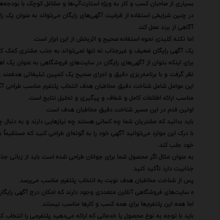
بسیاری از صاحبان کسب و کار به ویژه استارت‌آپ‌ها و مشاغل کوچک با بودجه‌
در چنین شرایطی استفاده از ظرفیت آگهی‌های رایگان می‌تواند به عنوان یک 
آگاهی از برند عمل کند.
اما نکته کلیدی نحوه استفاده صحیح و اثربخش از این ابزار است.
یک آگهی رایگان ضعیف و غیرجذاب نه تنها نمی‌تواند به جذب مشتری کمک کن
برای اینکه بتوان از آگهی‌های رایگان در سایت‌های فروشگاهی به عنوان یک اهرم
نظر گرفت و با برنامه‌ریزی دقیق و اجرای صحیح یک کمپین تبلیغاتی هدفمند و ک
این عوامل شامل شناخت دقیق مخاطبان هدف انتخاب پلتفرم مناسب طراحی آگهی
مناسب ارائه اطلاعات کامل و شفاف و پیگیری و تحلیل نتایج است.
اولین قدم در این مسیر شناخت دقیق مخاطبان هدف است.
باید بدانید که مشتریان شما چه کسانی هستند چه نیازهایی دارند و به دنبال چ
با درک این موارد می‌توانید آگهی خود را به گونه‌ای طراحی کنید که مستقیماً با 
خود جلب کند.
به عنوان مثال اگر محصول شما برای جوانان طراحی شده است باید از زبانی جذا
جذابیت دارد تأکید کنید.
پس از شناخت مخاطبان هدف نوبت به انتخاب پلتفرم مناسب می‌رسد.
ه سایت‌های فروشگاهی آنلاین متعددی وجود دارند که امکان درج آگهی رایگان ر
اما همه این پلتفرم‌ها برای همه کسب و کارها مناسب نیستند.
باید با توجه به نوع محصول یا خدماتی که ارائه می‌دهید پلتفرمی را انتخاب 