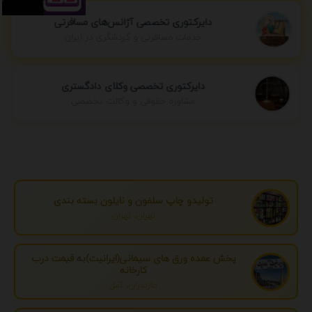
دایرکتوری تخصصی آژانس‌های مسافرتی
خدمات مسافرتی و گردشگری در ایران
دایرکتوری تخصصی وکلای دادگستری
مشاوره حقوقی و وکالت تخصصی
تولیدو چاپ سلفون و نایلون بسته بندی
تهران، تهران
پخش عمده ورق های سیمانی(ایرانیت)به قیمت درب
کارخانه
مازندران، آمل