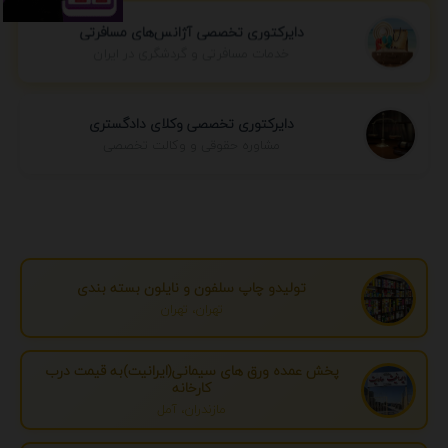
دایرکتوری تخصصی آژانس‌های مسافرتی
خدمات مسافرتی و گردشگری در ایران
دایرکتوری تخصصی وکلای دادگستری
مشاوره حقوقی و وکالت تخصصی
تولیدو چاپ سلفون و نایلون بسته بندی
تهران، تهران
پخش عمده ورق های سیمانی(ایرانیت)به قیمت درب
کارخانه
مازندران، آمل