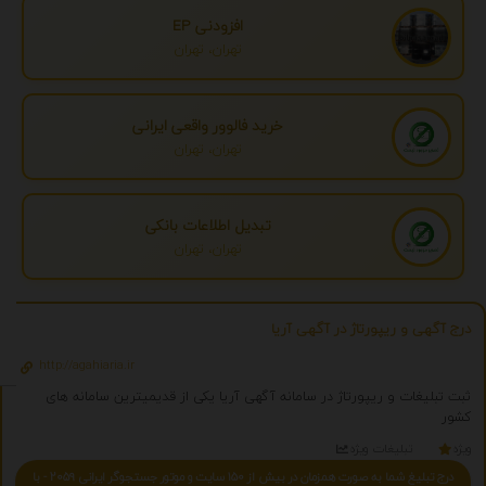
افزودنی EP
تهران، تهران
خرید فالوور واقعی ایرانی
تهران، تهران
تبدیل اطلاعات بانکی
تهران، تهران
درج آگهی و ریپورتاژ در آگهی آریا
http://agahiaria.ir
ثبت تبلیغات و ریپورتاژ در سامانه آگهی آریا یکی از قدیمیترین سامانه های
کشور
ویژه
تبلیغات ویژه
درج تبلیغ شما به صورت همزمان در بیش از 150 سایت و موتور جستجوگر ایرانی 2059 - با