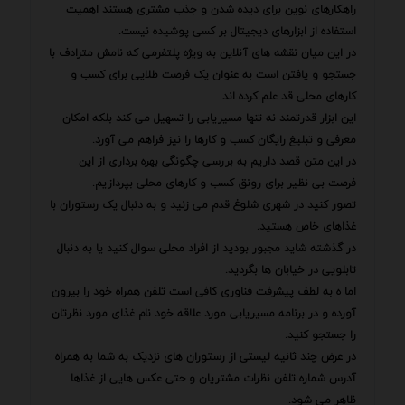
راهکارهای نوین برای دیده شدن و جذب مشتری هستند اهمیت
استفاده از ابزارهای دیجیتال بر کسی پوشیده نیست.
در این میان نقشه های آنلاین به ویژه پلتفرمی که نامش مترادف با
جستجو و یافتن است به عنوان یک فرصت طلایی برای کسب و
کارهای محلی قد علم کرده اند.
این ابزار قدرتمند نه تنها مسیریابی را تسهیل می کند بلکه امکان
معرفی و تبلیغ رایگان کسب و کارها را نیز فراهم می آورد.
در این متن قصد داریم به بررسی چگونگی بهره برداری از این
فرصت بی نظیر برای رونق کسب و کارهای محلی بپردازیم.
تصور کنید در شهری شلوغ قدم می زنید و به دنبال یک رستوران با
غذاهای خاص هستید.
در گذشته شاید مجبور بودید از افراد محلی سوال کنید یا به دنبال
تابلویی در خیابان ها بگردید.
اما ه به لطف پیشرفت فناوری کافی است تلفن همراه خود را بیرون
آورده و در برنامه مسیریابی مورد علاقه خود نام غذای مورد نظرتان
را جستجو کنید.
در عرض چند ثانیه لیستی از رستوران های نزدیک به شما به همراه
آدرس شماره تلفن نظرات مشتریان و حتی عکس هایی از غذاها
ظاهر می شود.