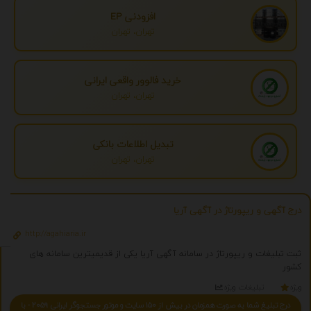
افزودنی EP
تهران، تهران
خرید فالوور واقعی ایرانی
تهران، تهران
تبدیل اطلاعات بانکی
تهران، تهران
درج آگهی و ریپورتاژ در آگهی آریا
http://agahiaria.ir
ثبت تبلیغات و ریپورتاژ در سامانه آگهی آریا یکی از قدیمیترین سامانه های
کشور
ویژه
تبلیغات ویژه
درج تبلیغ شما به صورت همزمان در بیش از 150 سایت و موتور جستجوگر ایرانی 2059 - با