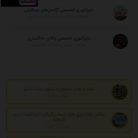
دایرکتوری تخصصی آژانس‌های مسافرتی
خدمات مسافرتی و گردشگری در ایران
دایرکتوری تخصصی وکلای دادگستری
مشاوره حقوقی و وکالت تخصصی
تولیدو چاپ سلفون و نایلون بسته بندی
تهران، تهران
پخش عمده ورق های سیمانی(ایرانیت)به قیمت درب
کارخانه
مازندران، آمل