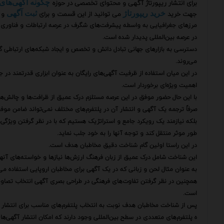
برای انتشار ریپورتاژ آگهی و محتوای تخصصی در حوزه
چگونه آگهی‌های
جهت خرید
می توانید از این قسمت و برای
و 
خرید ریپورتاژ
ثبت آگهی
مرزهای جغرافیایی به واسطه پیشرفت‌های شگرف در عرصه ارتباطات و فناوری اط
در عرصه بین‌المللی پدیدار شده است.
دسترسی به بازارهای جهانی تبادل دانش و تخصص و ایجاد شبکه‌های ارتباطی گست
می‌روند.
در این میان استفاده از ظرفیت آگهی‌های رایگان به عنوان ابزاری قدرتمند در 
اهمیت ویژه‌ای برخوردار است.
با این حال حضور موفق در این عرصه مستلزم درک عمیق از ظرافت‌ها و چالش‌
صرفاً ترجمه یک آگهی و انتشار آن در پلتفرم‌های مختلف نمی‌تواند ضامن موف
بلکه نیازمند یک رویکرد جامع و استراتژیک هستیم که با در نظر گرفتن ویژگی‌ه
طور موثر منتقل کند و توجه آنها را به خود جلب نماید.
در این راستا اولین گام شناخت دقیق مخاطبان هدف است.
این شناخت شامل درک عمیق از زبان فرهنگ ارزش‌ها نیازها و خواسته‌های آنها
به عنوان مثال لحن و زبانی که در یک آگهی برای مخاطبان اروپایی استفاده 
همچنین در نظر گرفتن تفاوت‌های فرهنگی در طراحی بصری آگهی انتخاب تصاویر و 
است.
پس از شناخت مخاطبان هدف نوبت به انتخاب پلتفرم‌های مناسب برای انتشار 
ه پلتفرم‌های متعددی در سطح بین‌المللی وجود دارند که امکان انتشار آگهی‌های 