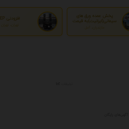
پخش عمده ورق های
افزودنی EP
سیمانی(ایرانیت)به قیمت
تهران، تهران
درب کارخانه
مازندران، آمل
تبلیغات
آگهی‌های رایگان