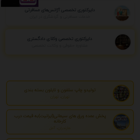
دایرکتوری تخصصی آژانس‌های مسافرتی
خدمات مسافرتی و گردشگری در ایران
دایرکتوری تخصصی وکلای دادگستری
مشاوره حقوقی و وکالت تخصصی
تولیدو چاپ سلفون و نایلون بسته بندی
تهران، تهران
پخش عمده ورق های سیمانی(ایرانیت)به قیمت درب
کارخانه
مازندران، آمل