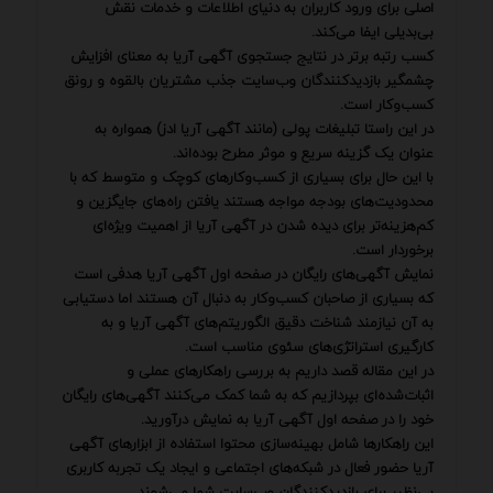
اصلی برای ورود کاربران به دنیای اطلاعات و خدمات نقش
بی‌بدیلی ایفا می‌کند.
کسب رتبه برتر در نتایج جستجوی آگهی آریا به معنای افزایش
چشمگیر بازدیدکنندگان وب‌سایت جذب مشتریان بالقوه و رونق
کسب‌وکار است.
در این راستا تبلیغات پولی (مانند آگهی آریا ادز) همواره به
عنوان یک گزینه سریع و موثر مطرح بوده‌اند.
با این حال برای بسیاری از کسب‌وکارهای کوچک و متوسط که با
محدودیت‌های بودجه مواجه هستند یافتن راه‌های جایگزین و
کم‌هزینه‌تر برای دیده شدن در آگهی آریا از اهمیت ویژه‌ای
برخوردار است.
نمایش آگهی‌های رایگان در صفحه اول آگهی آریا هدفی است
که بسیاری از صاحبان کسب‌وکار به دنبال آن هستند اما دستیابی
به آن نیازمند شناخت دقیق الگوریتم‌های آگهی آریا و به
کارگیری استراتژی‌های سئوی مناسب است.
در این مقاله قصد داریم به بررسی راهکارهای عملی و
اثبات‌شده‌ای بپردازیم که به شما کمک می‌کنند آگهی‌های رایگان
خود را در صفحه اول آگهی آریا به نمایش درآورید.
این راهکارها شامل بهینه‌سازی محتوا استفاده از ابزارهای آگهی
آریا حضور فعال در شبکه‌های اجتماعی و ایجاد یک تجربه کاربری
بی‌نظیر برای بازدیدکنندگان وب‌سایت شما می‌شوند.