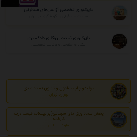
دایرکتوری تخصصی آژانس‌های مسافرتی
خدمات مسافرتی و گردشگری در ایران
دایرکتوری تخصصی وکلای دادگستری
مشاوره حقوقی و وکالت تخصصی
تولیدو چاپ سلفون و نایلون بسته بندی
تهران، تهران
پخش عمده ورق های سیمانی(ایرانیت)به قیمت درب
کارخانه
مازندران، آمل