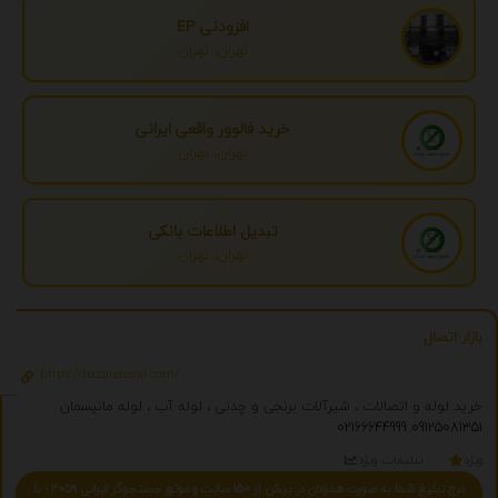
افزودنی EP
تهران، تهران
خرید فالوور واقعی ایرانی
تهران، تهران
تبدیل اطلاعات بانکی
تهران، تهران
بازار اتصال
https://bazaretesal.com/
خرید لوله و اتصالات ، شیرآلات برنجی و چدنی ، لوله آب ، لوله مانیسمان
02166644999
09125081351
ویژه
تبلیغات ویژه
درج تبلیغ شما به صورت همزمان در بیش از 150 سایت و موتور جستجوگر ایرانی 2059 - با