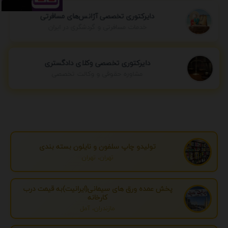
دایرکتوری تخصصی آژانس‌های مسافرتی
خدمات مسافرتی و گردشگری در ایران
دایرکتوری تخصصی وکلای دادگستری
مشاوره حقوقی و وکالت تخصصی
تولیدو چاپ سلفون و نایلون بسته بندی
تهران، تهران
پخش عمده ورق های سیمانی(ایرانیت)به قیمت درب
کارخانه
مازندران، آمل