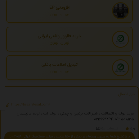
افزودنی EP
تهران، تهران
خرید فالوور واقعی ایرانی
تهران، تهران
تبدیل اطلاعات بانکی
تهران، تهران
بازار اتصال
https://bazaretesal.com/
خرید لوله و اتصالات ، شیرآلات برنجی و چدنی ، لوله آب ، لوله مانیسمان
02166644999
09125081351
ویژه
تبلیغات ویژه
درج تبلیغ شما به صورت همزمان در بیش از 150 سایت و موتور جستجوگر ایرانی 2059 - با