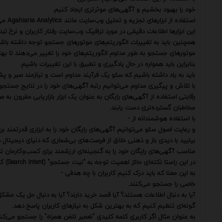
خود را بهبود بخشیم و آگهی‌های موثرتری ایجاد کنیم.
استفاده از ابزارهای تجزیه و تحلیل وب‌سایت مانند Agahiaria Analytics می‌تواند به ما در پیگیری و تجزیه و تحلیل عملکرد آگهی کمک کند.
این ابزارها اطلاعات دقیقی در مورد ترافیک وب‌سایت رفتار کاربران و نرخ تبدی
همچنین باید به تغییرات الگوریتم‌های موتورهای جستجو توجه داشته باشیم
موتورهای جستجو به طور مداوم الگوریتم‌های خود را تغییر می‌دهند تا بهترین
بنابراین باید همواره در حال یادگیری و تطبیق با این تغییرات باشیم.
باید به یاد داشته باشیم که سئو یک فرآیند مداوم است و نیازمند صبر و پش
با تلاش و پیگیری مداوم می‌توانیم رتبه آگهی‌های خود را در نتایج جستج
رقابتی استفاده از آگهی‌های رایگان به عنوان یک ابزار بازاریابی مقرون به 
مخاطبان گسترده‌تری دست یابند.
با استفاده هوشمندانه از -
و رعایت اصول سئو می‌توانیم آگهی‌های رایگان خود را به ابزاری قدرتمند
بیایید با دیدی باز و ذهنی خلاق از فرصت‌های بی‌شماری که دنیای دیجیتال در ا
مناسب آگهی‌های رایگان خود را به گنجینه‌ای ارزشمند برای کسب‌وکارمان تب
در این راستا نکته‌ای حائز اهمیت توجه به "نیت جستجو" (Search Intent) کاربران است.
به این معنا که باید درک کنیم کاربران با چه هدفی -
خاصی را جستجو می‌کنند.
آیا به دنبال اطلاعات هستند؟ آیا قصد خرید دارند؟ آیا به دنبال حل یک م
گونه‌ای تنظیم کنیم که به بهترین شکل به نیازهای کاربران پاسخ دهد.
به عنوان مثال اگر کاربری کلمه کلیدی "تعمیر تلفن همراه" را جستجو می‌ک