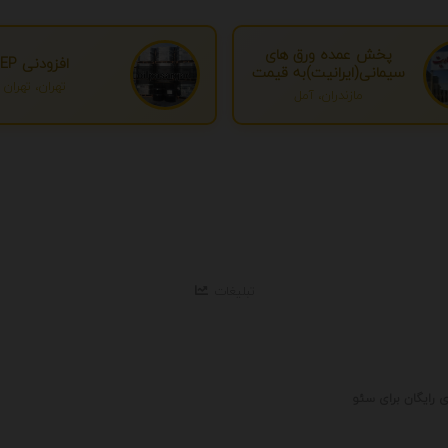
پخش عمده ورق های
افزودنی EP
سیمانی(ایرانیت)به قیمت
تهران، تهران
درب کارخانه
مازندران، آمل
تبلیغات
ی رایگان برای سئو