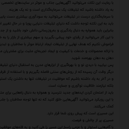
با رعایت این نکات می‌توانید آگهی‌هایی جذاب و موثر در سایت‌های تخصصی خ
به یاد داشته باشید که تبلیغات یک سرمایه‌گذاری است و نه یک هزینه.
با سرمایه‌گذاری درست در تبلیغات می‌توانید به سودآوری بیشتری دست یابید و 
باید به این نکته توجه داشت که دنیای تبلیغات دنیایی پویا و در حال تغییر 
بنابراین باید همواره به دنبال یادگیری و به‌روزرسانی دانش خود باشید و از ج
با این کار می‌توانید از رقبای خود پیشی بگیرید و سهم بیشتری از بازار را به
فراموش نکنیم که هدف نهایی از تبلیغات ایجاد ارتباط موثر با مخاطبان و تبدی
با ارائه محصولات و خدمات با کیفیت و ایجاد تجربه‌ای مثبت برای مشتریان می‌ت
دهان به دهان بهره‌مند شوید.
پس بیایید با دیدی نو و با بهره‌گیری از ابزارهای مدرن به استقبال دنیای تبل
دیگر وقت آن رسیده که از روش‌های سنتی فاصله بگیریم و با استفاده از ظرفیت
و در آخر به یاد داشته باشیم که موفقیت در تبلیغات تنها به داشتن یک است
بلکه نیازمند خلاقیت نوآوری و جسارت است.
باید از امتحان کردن ایده‌های جدید نترسید و همواره به دنبال راه‌هایی برای متم
با این رویکرد می‌توانید آگهی‌هایی خلق کنید که نه تنها توجه مخاطبان را جلب
کمک می‌کنند.
این مسیری است که پیش روی شما قرار دارد.
مسیری پر از چالش و فرصت.
با گام‌هایی استوار و با عزمی راسخ این مسیر را طی کنید و به قله‌های موفقی