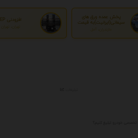
پخش عمده ورق های
افزودنی EP
سیمانی(ایرانیت)به قیمت
تهران، تهران
درب کارخانه
مازندران، آمل
تبلیغات
 تخصصی خودرو تبلیغ کنیم؟