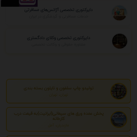
دایرکتوری تخصصی آژانس‌های مسافرتی
خدمات مسافرتی و گردشگری در ایران
دایرکتوری تخصصی وکلای دادگستری
مشاوره حقوقی و وکالت تخصصی
تولیدو چاپ سلفون و نایلون بسته بندی
تهران، تهران
پخش عمده ورق های سیمانی(ایرانیت)به قیمت درب
کارخانه
مازندران، آمل