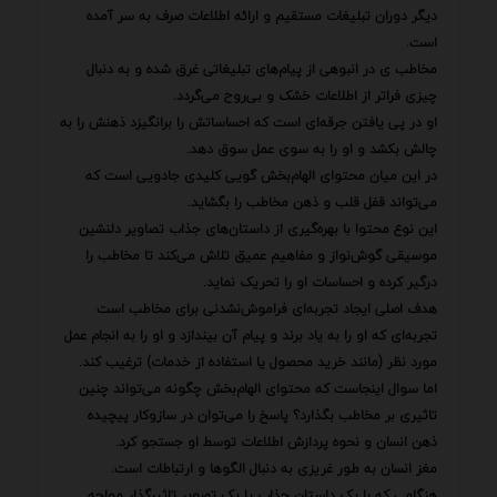
دیگر دوران تبلیغات مستقیم و ارائه اطلاعات صرف به سر آمده
است.
مخاطب ی در انبوهی از پیام‌های تبلیغاتی غرق شده و به دنبال
چیزی فراتر از اطلاعات خشک و بی‌روح می‌گردد.
او در پی یافتن جرقه‌ای است که احساساتش را برانگیزد ذهنش را به
چالش بکشد و او را به سوی عمل سوق دهد.
در این میان محتوای الهام‌بخش گویی کلیدی جادویی است که
می‌تواند قفل قلب و ذهن مخاطب را بگشاید.
این نوع محتوا با بهره‌گیری از داستان‌های جذاب تصاویر دلنشین
موسیقی گوش‌نواز و مفاهیم عمیق تلاش می‌کند تا مخاطب را
درگیر کرده و احساسات او را تحریک نماید.
هدف اصلی ایجاد تجربه‌ای فراموش‌نشدنی برای مخاطب است
تجربه‌ای که او را به یاد برند و پیام آن بیندازد و او را به انجام عمل
مورد نظر (مانند خرید محصول یا استفاده از خدمات) ترغیب کند.
اما سوال اینجاست که محتوای الهام‌بخش چگونه می‌تواند چنین
تاثیری بر مخاطب بگذارد؟ پاسخ را می‌توان در سازوکار پیچیده
ذهن انسان و نحوه پردازش اطلاعات توسط او جستجو کرد.
مغز انسان به طور غریزی به دنبال الگوها و ارتباطات است.
هنگامی که با یک داستان جذاب یا یک تصویر تاثیرگذار مواجه