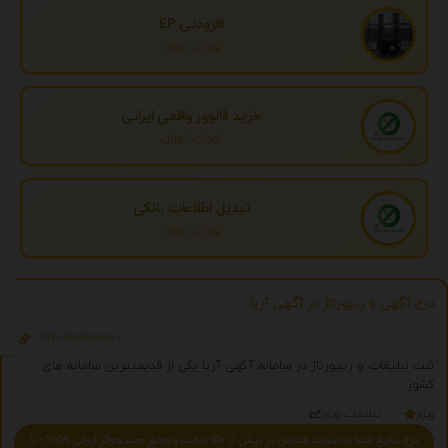
افزودنی EP
تهران، تهران
خرید فالوور واقعی ایرانی
تهران، تهران
تبدیل اطلاعات بانکی
تهران، تهران
درج آگهی و ریپورتاژ در آگهی آریا
http://agahiaria.ir
ثبت تبلیغات و ریپورتاژ در سامانه آگهی آریا یکی از قدیمیترین سامانه های
کشور
ویژه
تبلیغات ویژه
درج تبلیغ شما به صورت همزمان در بیش از 150 سایت و موتور جستجوگر ایرانی 2059 - با