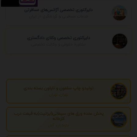
دایرکتوری تخصصی آژانس‌های مسافرتی
خدمات مسافرتی و گردشگری در ایران
دایرکتوری تخصصی وکلای دادگستری
مشاوره حقوقی و وکالت تخصصی
تولیدو چاپ سلفون و نایلون بسته بندی
تهران، تهران
پخش عمده ورق های سیمانی(ایرانیت)به قیمت درب
کارخانه
مازندران، آمل