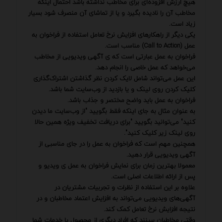
هیچ ارزش افزوده‌ای برای مخاطب نداشته باشد احتمال اینکه
مخاطب آن را نادیده بگیرد و یا از تماشای آن منصرف شود بسیار
زیاد است.
یکی دیگر از راهکارهای افزایش نرخ تعامل استفاده از فراخوان به
عمل (Call to Action) مناسب است.
فراخوان به عمل عبارتی است که ی آگهی ویدیویی از مخاطب
می‌خواهد که عمل خاصی را انجام دهد.
این عمل می‌تواند شامل لایک کردن نظر گذاشتن اشتراک‌گذاری
کلیک کردن روی لینک و یا بازدید از وب‌سایت شما باشد.
فراخوان به عمل باید واضح مختصر و جذاب باشد.
به عنوان مثال به جای اینکه فقط بگویید "از وب‌سایت ما دیدن
کنید" می‌توانید بگویید "برای دریافت تخفیف ویژه همین حالا
روی لینک زیر کلیک کنید".
همچنین مهم است که فراخوان به عمل را در جای مناسبی از
آگهی ویدیویی قرار دهید.
معمولا بهترین زمان برای نمایش فراخوان به عمل ی ویدیو و
پس از ارائه اطلاعات اصلی است.
علاوه بر این استفاده از نظرات و تجربیات مشتریان در
آگهی‌های ویدیویی می‌تواند به افزایش اعتماد مخاطبان و در
نتیجه افزایش نرخ تعامل کمک کند.
وقتی مخاطبان ببینند که افراد دیگری از محصول یا خدمات شما