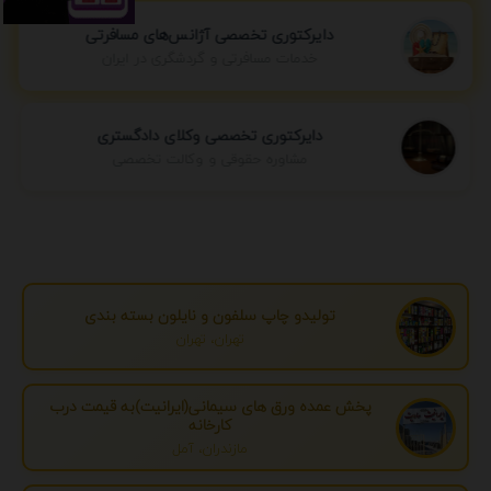
دایرکتوری تخصصی آژانس‌های مسافرتی
خدمات مسافرتی و گردشگری در ایران
دایرکتوری تخصصی وکلای دادگستری
مشاوره حقوقی و وکالت تخصصی
تولیدو چاپ سلفون و نایلون بسته بندی
تهران، تهران
پخش عمده ورق های سیمانی(ایرانیت)به قیمت درب
کارخانه
مازندران، آمل